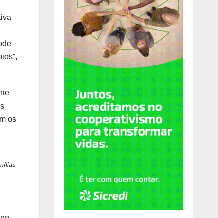
tiva
pode
ios”,
nte
os
em os
mílias
 no