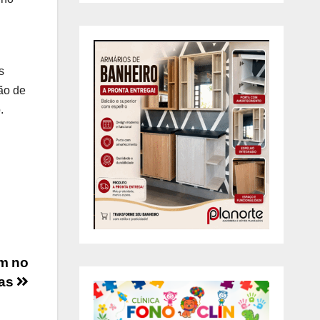
s
ão de
.
em no
nas