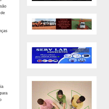
esão
 de
anças
ia
 para
o