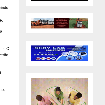
rindo
e.
 a
ens. O
verão
e
ho,