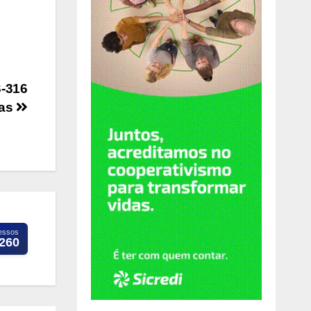
S-316
tas
essos
.260