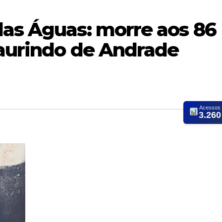
das Águas: morre aos 86
Laurindo de Andrade
Acessos
3.260