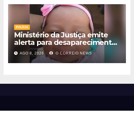
POLÍCIA
Ministério da Justiça emite
alerta para desaparecimento
de bebê de 28 dias em MS;
AGO 8, 2026
O CORREIO NEWS
polícia apura suposto
sequestro