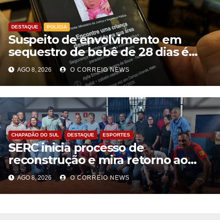
DESTAQUE
POLÍCIA
Suspeito de envolvimento em
sequestro de bebê de 28 dias é
preso na Capital
AGO 8, 2026
O CORREIO NEWS
CHAPADÃO DO SUL
DESTAQUE
ESPORTES
SERC inicia processo de
reconstrução e mira retorno ao
futebol profissional em Chapadão
AGO 8, 2026
O CORREIO NEWS
do Sul