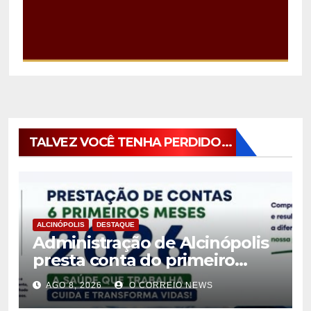
TALVEZ VOCÊ TENHA PERDIDO...
ALCINÓPOLIS
DESTAQUE
Administração de Alcinópolis
presta conta do primeiro
semestre de 2026
AGO 8, 2026
O CORREIO NEWS