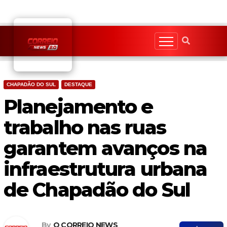
Skip
to
content
CHAPADÃO DO SUL
DESTAQUE
Planejamento e
trabalho nas ruas
garantem avanços na
infraestrutura urbana
de Chapadão do Sul
By
O CORREIO NEWS