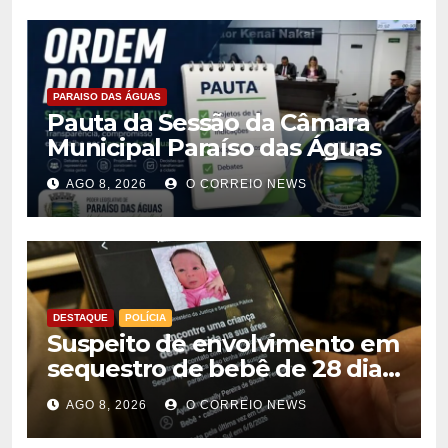
PARAISO DAS ÁGUAS
Pauta da Sessão da Câmara
Municipal Paraíso das Águas
AGO 8, 2026
O CORREIO NEWS
DESTAQUE
POLÍCIA
Suspeito de envolvimento em
sequestro de bebê de 28 dias
é preso na Capital
AGO 8, 2026
O CORREIO NEWS