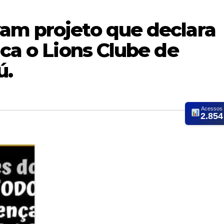
am projeto que declara
ica o Lions Clube de
ú.
Acessos
2.854