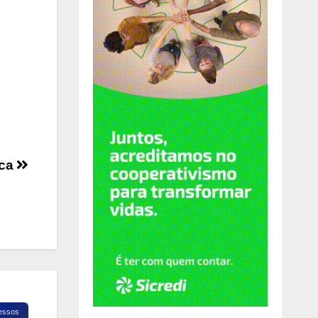
ica
essos