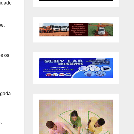
lidade
se,
os os
igada
e