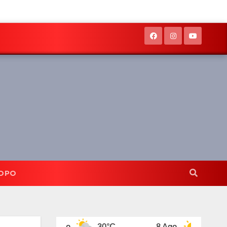
OPO
7 Ago
30°C
8 Ago
32°C