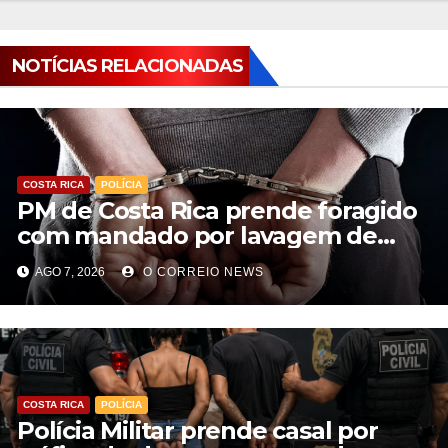
NOTÍCIAS RELACIONADAS
COSTA RICA
POLÍCIA
PM de Costa Rica prende foragido
com mandado por lavagem de
dinheiro e estelionato
AGO 7, 2026
O CORREIO NEWS
COSTA RICA
POLÍCIA
Polícia Militar prende casal por