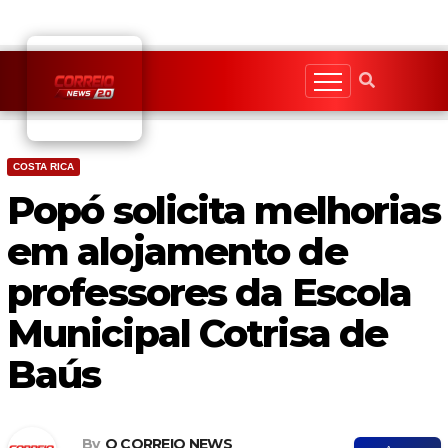
Skip
to
content
COSTA RICA
Popó solicita melhorias
em alojamento de
professores da Escola
Municipal Cotrisa de
Baús
By
O CORREIO NEWS