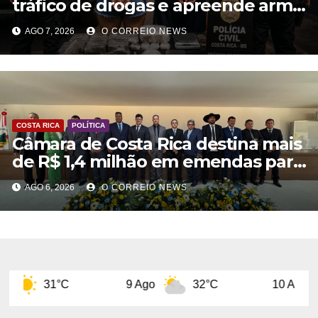
tráfico de drogas e apreende arma
de fogo em Costa Rica
AGO 7, 2026
O CORREIO NEWS
COSTA RICA
POLÍTICA
Câmara de Costa Rica destina mais
de R$ 1,4 milhão em emendas para
investimentos em diversas áreas
AGO 6, 2026
O CORREIO NEWS
9 Ago
32°C
10 Ago
32°C