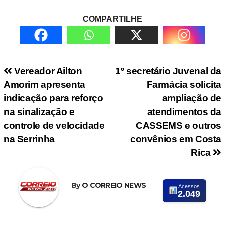
COMPARTILHE
Navegação de Post
Vereador Ailton
1º secretário Juvenal da
Amorim apresenta
Farmácia solicita
indicação para reforço
ampliação de
na sinalização e
atendimentos da
controle de velocidade
CASSEMS e outros
na Serrinha
convênios em Costa
Rica
By
O CORREIO NEWS
Acessos
2.049