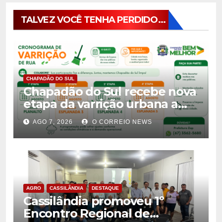
TALVEZ VOCÊ TENHA PERDIDO...
CHAPADÃO DO SUL
Chapadão do Sul recebe nova
etapa da varrição urbana a
partir de 10 de agosto
AGO 7, 2026
O CORREIO NEWS
AGRO
CASSILÂNDIA
DESTAQUE
Cassilândia promoveu 1º
Encontro Regional de