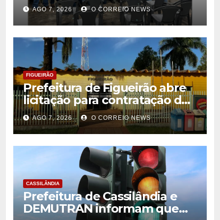
Citricultores e fortalece o
AGO 7, 2026
O CORREIO NEWS
desenvolvimento da
citricultura
FIGUEIRÃO
Prefeitura de Figueirão abre
licitação para contratação de
estrutura de eventos
AGO 7, 2026
O CORREIO NEWS
CASSILÂNDIA
Prefeitura de Cassilândia e
DEMUTRAN informam que