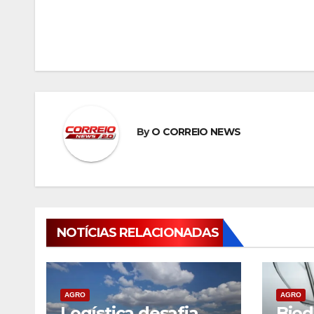
de
Post
By
O CORREIO NEWS
NOTÍCIAS RELACIONADAS
AGRO
AGRO
Logística desafia
Biod