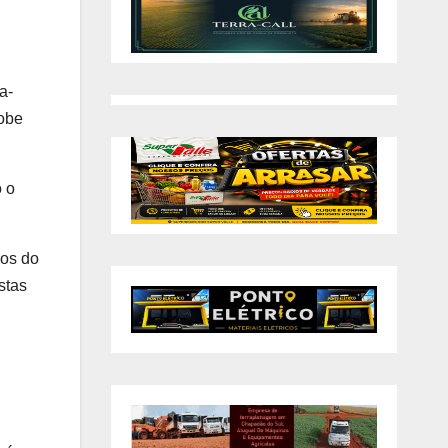
a-
sobe
o o
ços do
stas