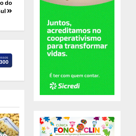
ão do
Sul
essos
.300
ão