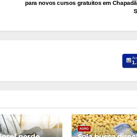
para novos cursos gratuitos em Chapad
Ac
1
AGRO
iesel perde
Soja busca direç