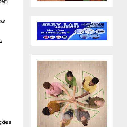
mbém
cas
à
ições