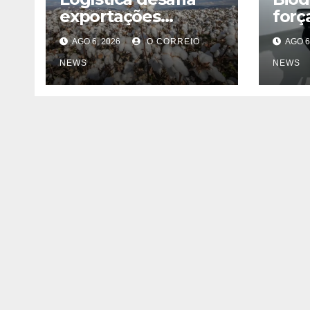
exportações
forç
brasileiras de
teme
AGO 6, 2026
O CORREIO
AGO 6
algodão
NEWS
NEWS