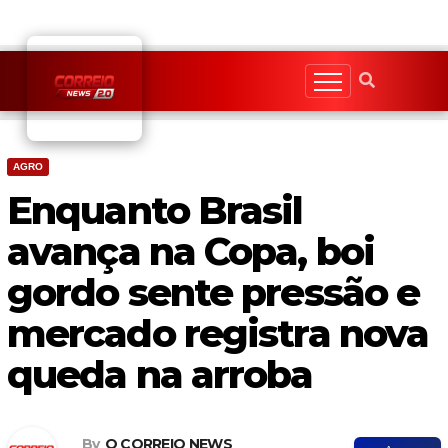
Skip
to
content
AGRO
Enquanto Brasil
avança na Copa, boi
gordo sente pressão e
mercado registra nova
queda na arroba
By
O CORREIO NEWS