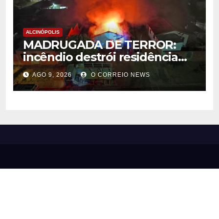
ALCINÓPOLIS
MADRUGADA DE TERROR:
incêndio destrói residência
em Alcinópolis
AGO 9, 2026
O CORREIO NEWS