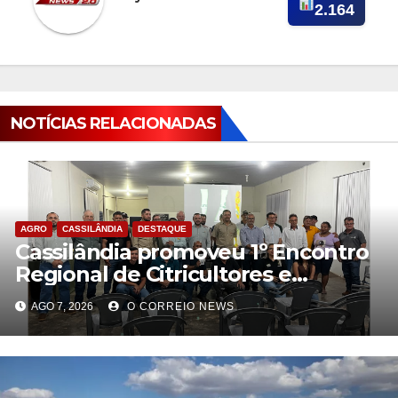
2.164
NOTÍCIAS RELACIONADAS
AGRO
CASSILÂNDIA
DESTAQUE
Cassilândia promoveu 1º Encontro
Regional de Citricultores e
fortalece o desenvolvimento da
AGO 7, 2026
O CORREIO NEWS
citricultura