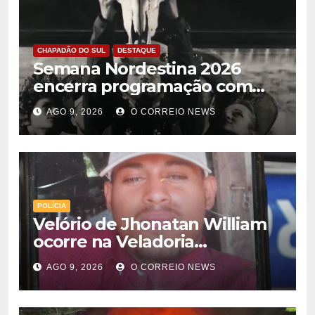
CHAPADÃO DO SUL
DESTAQUE
Semana Nordestina 2026
encerra programação com
grande festa e valorização da
AGO 9, 2026
O CORREIO NEWS
cultura em Chapadão do Sul
POLÍCIA
Velório de Jhonatan William
ocorre na Veladoria
Municipal; sepultamento será
AGO 9, 2026
O CORREIO NEWS
nesta segunda-feira