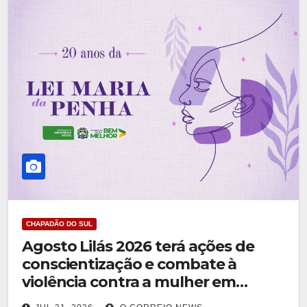
CHAPADÃO DO SUL
Agosto Lilás 2026 terá ações de
conscientização e combate à
violência contra a mulher em
Chapadão do Sul