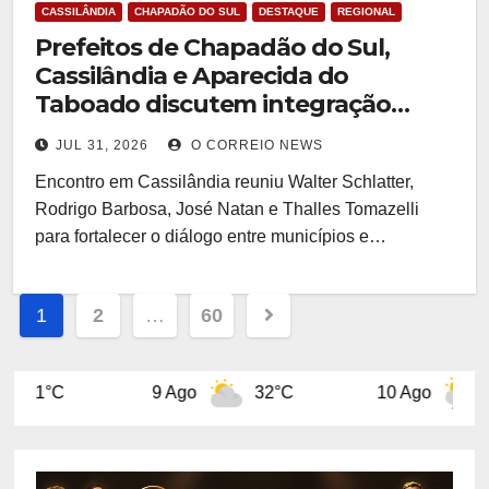
CASSILÂNDIA
CHAPADÃO DO SUL
DESTAQUE
REGIONAL
Prefeitos de Chapadão do Sul,
Cassilândia e Aparecida do
Taboado discutem integração
regional em encontro com
JUL 31, 2026
O CORREIO NEWS
presidente da Assomasul
Encontro em Cassilândia reuniu Walter Schlatter,
Rodrigo Barbosa, José Natan e Thalles Tomazelli
para fortalecer o diálogo entre municípios e…
Paginação
1
2
…
60
de
9 Ago
posts
32°C
10 Ago
32°C
11 A