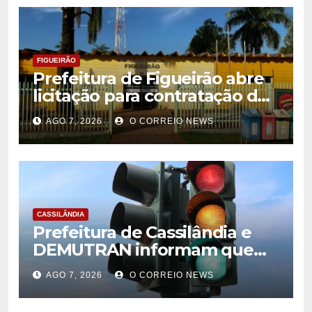
FIGUEIRÃO
Prefeitura de Figueirão abre
licitação para contratação de
estrutura de eventos
AGO 7, 2026
O CORREIO NEWS
CASSILÂNDIA
Prefeitura de Cassilândia e
DEMUTRAN informam que
semáforo entre as ruas Amin
AGO 7, 2026
O CORREIO NEWS
José e Antônio Paulino
entrou em funcionamento