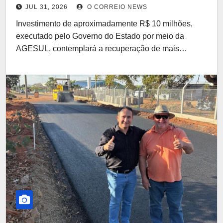
segunda-feira (3) pela Avenida
JUL 31, 2026
O CORREIO NEWS
Mato Grosso do Sul
Investimento de aproximadamente R$ 10 milhões,
executado pelo Governo do Estado por meio da
AGESUL, contemplará a recuperação de mais…