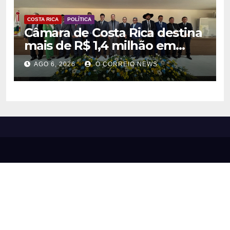
COSTA RICA
POLÍTICA
Câmara de Costa Rica destina
mais de R$ 1,4 milhão em
emendas para investimentos
AGO 6, 2026
O CORREIO NEWS
em diversas áreas