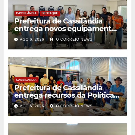
CASSILÂNDIA
DESTAQUE
Prefeitura de Cassilândia
entrega novos equipamentos
para fortalecer atendimento
AGO 6, 2026
O CORREIO NEWS
na rede municipal de saúde
CASSILÂNDIA
Prefeitura de Cassilândia
entrega recursos da Política
Nacional Aldir Blanc a
AGO 6, 2026
O CORREIO NEWS
agentes culturais