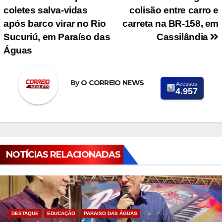
Navegação de Post
coletes salva-vidas
colisão entre carro e
após barco virar no Rio
carreta na BR-158, em
Sucuriú, em Paraíso das
Cassilândia
Águas
By
O CORREIO NEWS
Acessos
4.957
NOTÍCIAS RELACIONADAS
DESTAQUE
EDUCAÇÃO
PARAISO DAS ÁGUAS