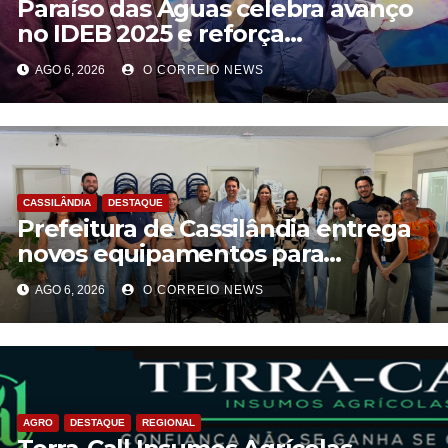
Paraíso das Águas celebra avanço
no IDEB 2025 e reforça
compromisso com uma educação
AGO 6, 2026
O CORREIO NEWS
pública de qualidade
CASSILÂNDIA
DESTAQUE
Prefeitura de Cassilândia entrega
novos equipamentos para
fortalecer atendimento na rede
AGO 6, 2026
O CORREIO NEWS
municipal de saúde
AGRO
DESTAQUE
REGIONAL