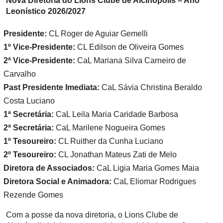
Nova Diretoria do Lions Clube de Alcinópolis – Ano
Leonístico 2026/2027
Presidente:
CL Roger de Aguiar Gemelli
1º Vice-Presidente:
CL Edilson de Oliveira Gomes
2ª Vice-Presidente:
CaL Mariana Silva Carneiro de
Carvalho
Past Presidente Imediata:
CaL Sávia Christina Beraldo
Costa Luciano
1ª Secretária:
CaL Leila Maria Caridade Barbosa
2ª Secretária:
CaL Marilene Nogueira Gomes
1º Tesoureiro:
CL Ruither da Cunha Luciano
2º Tesoureiro:
CL Jonathan Mateus Zati de Melo
Diretora de Associados:
CaL Ligia Maria Gomes Maia
Diretora Social e Animadora:
CaL Eliomar Rodrigues
Rezende Gomes
Com a posse da nova diretoria, o Lions Clube de