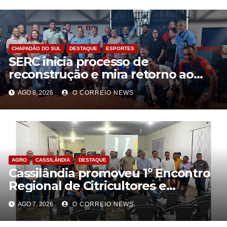
CHAPADÃO DO SUL
DESTAQUE
ESPORTES
SERC inicia processo de
reconstrução e mira retorno ao
futebol profissional em Chapadão
AGO 8, 2026
O CORREIO NEWS
do Sul
AGRO
CASSILÂNDIA
DESTAQUE
Cassilândia promoveu 1º Encontro
Regional de Citricultores e
fortalece o desenvolvimento da
AGO 7, 2026
O CORREIO NEWS
citricultura