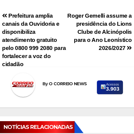
Navegação de Post
Prefeitura amplia
Roger Gemelli assume a
canais da Ouvidoria e
presidência do Lions
disponibiliza
Clube de Alcinópolis
atendimento gratuito
para o Ano Leonístico
pelo 0800 999 2080 para
2026/2027
fortalecer a voz do
cidadão
By
O CORREIO NEWS
Acessos
3.903
NOTÍCIAS RELACIONADAS