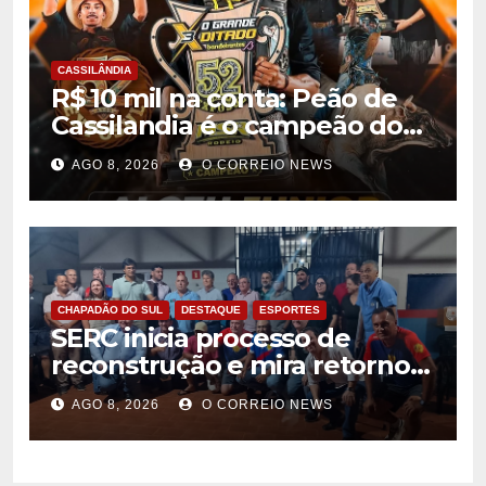
CASSILÂNDIA
R$ 10 mil na conta: Peão de
Cassilandia é o campeão do
desafio “O Grande Ditado
AGO 8, 2026
O CORREIO NEWS
Bandeirantes” em
Rondonópolis
CHAPADÃO DO SUL
DESTAQUE
ESPORTES
SERC inicia processo de
reconstrução e mira retorno
ao futebol profissional em
AGO 8, 2026
O CORREIO NEWS
Chapadão do Sul