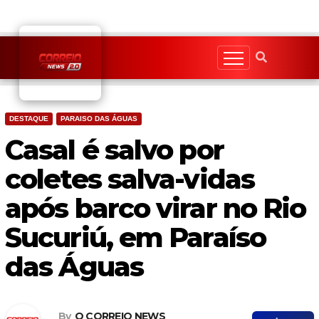
Skip
to
content
DESTAQUE
PARAISO DAS ÁGUAS
Casal é salvo por
coletes salva-vidas
após barco virar no Rio
Sucuriú, em Paraíso
das Águas
By
O CORREIO NEWS