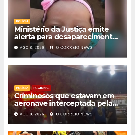
POLÍCIA
Ministério da Justiça emite
alerta para desaparecimento
de bebê de 28 dias em MS;
AGO 8, 2026
O CORREIO NEWS
polícia apura suposto
sequestro
POLÍCIA
REGIONAL
Criminosos que estavam em
aeronave interceptada pela
FAB em MS morrem durante
AGO 8, 2026
O CORREIO NEWS
confronto com o Bope