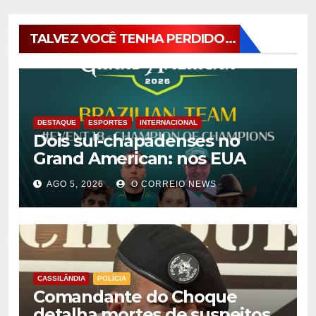
TALVEZ VOCÊ TENHA PERDIDO...
DESTAQUE
ESPORTES
INTERNACIONAL
Dois sul-chapadenses no
Grand American: nos EUA
AGO 5, 2026
O CORREIO NEWS
CASSILÂNDIA
POLÍCIA
Comandante do Choque
detalha mortes de suspeitos