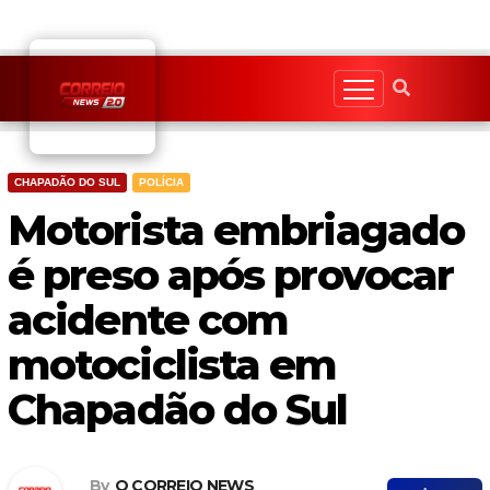
Skip
to
content
CHAPADÃO DO SUL
POLÍCIA
Motorista embriagado
é preso após provocar
acidente com
motociclista em
Chapadão do Sul
By
O CORREIO NEWS