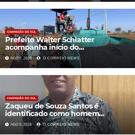
CHAPADÃO DO SUL
Prefeito Walter Schlatter
acompanha início do
recapeamento e pede
AGO 5, 2026
O CORREIO NEWS
compreensão da população em
Chapadão do Sul
CHAPADÃO DO SUL
Zaqueu de Souza Santos é
identificado como homem
encontrado morto em Chapadão
AGO 5, 2026
O CORREIO NEWS
do Sul