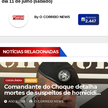
dia 11 de julho (sábado)
By
O CORREIO NEWS
Acessos
2.447
NOTÍCIAS RELACIONADAS
CASSILÂNDIA
POLÍCIA
Comandante do Choque detalha
mortes de suspeitos de homicídio
em Cassilândia
AGO 5, 2026
O CORREIO NEWS