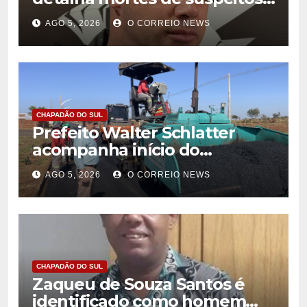
de homicídio em Cassilândia
AGO 5, 2026
O CORREIO NEWS
CHAPADÃO DO SUL
Prefeito Walter Schlatter
acompanha início do
recapeamento e pede
AGO 5, 2026
O CORREIO NEWS
compreensão da população
em Chapadão do Sul
CHAPADÃO DO SUL
Zaqueu de Souza Santos é
identificado como homem