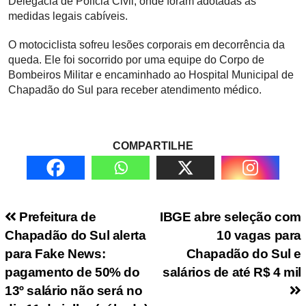
Delegacia de Polícia Civil, onde foram adotadas as
medidas legais cabíveis.
O motociclista sofreu lesões corporais em decorrência da
queda. Ele foi socorrido por uma equipe do Corpo de
Bombeiros Militar e encaminhado ao Hospital Municipal de
Chapadão do Sul para receber atendimento médico.
COMPARTILHE
Navegação de Post
Prefeitura de
IBGE abre seleção com
Chapadão do Sul alerta
10 vagas para
para Fake News:
Chapadão do Sul e
pagamento de 50% do
salários de até R$ 4 mil
13º salário não será no