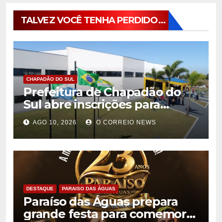
TALVEZ VOCÊ TENHA PERDIDO...
CHAPADÃO DO SUL
Prefeitura de Chapadão do
Sul abre inscrições para
processo seletivo com
AGO 10, 2026
O CORREIO NEWS
salários de até R$ 7,2 mil
DESTAQUE
PARAISO DAS ÁGUAS
Paraíso das Águas prepara
grande festa para comemorar