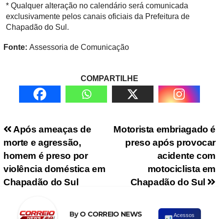
* Qualquer alteração no calendário será comunicada
exclusivamente pelos canais oficiais da Prefeitura de
Chapadão do Sul.
Fonte:
Assessoria de Comunicação
COMPARTILHE
Navegação de Post
Após ameaças de
Motorista embriagado é
morte e agressão,
preso após provocar
homem é preso por
acidente com
violência doméstica em
motociclista em
Chapadão do Sul
Chapadão do Sul
By
O CORREIO NEWS
Acessos