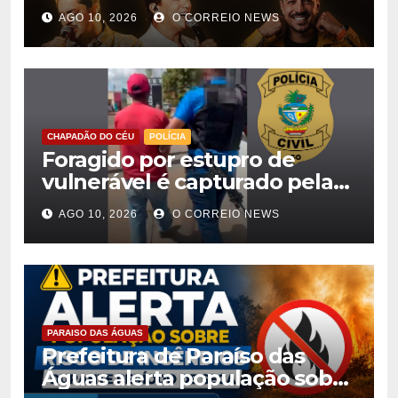
23 anos com rodeio e shows
AGO 10, 2026
O CORREIO NEWS
CHAPADÃO DO CÉU
POLÍCIA
Foragido por estupro de
vulnerável é capturado pela
Polícia Civil em Chapadão do
AGO 10, 2026
O CORREIO NEWS
Céu
PARAISO DAS ÁGUAS
Prefeitura de Paraíso das
Águas alerta população sobre