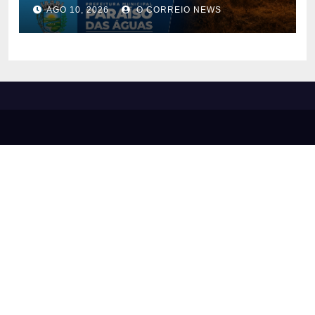
risco de incêndios durante
AGO 10, 2026
O CORREIO NEWS
período de seca