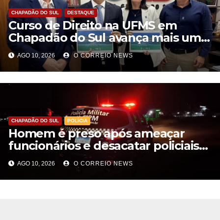
CHAPADÃO DO SUL
DESTAQUE
Curso de Direito na UFMS em
Chapadão do Sul avança mais uma
etapa com parecer favorável da
AGO 10, 2026
O CORREIO NEWS
OAB Nacional
CHAPADÃO DO SUL
POLÍCIA
Homem é preso após ameaçar
funcionários e desacatar policiais
em Chapadão do Sul
AGO 10, 2026
O CORREIO NEWS