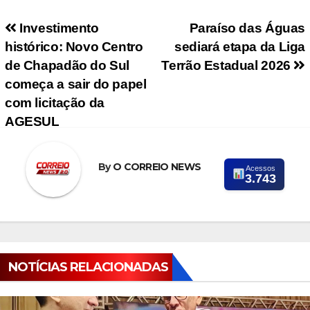
Navegação de Post
Investimento
Paraíso das Águas
histórico: Novo Centro
sediará etapa da Liga
de Chapadão do Sul
Terrão Estadual 2026
começa a sair do papel
com licitação da
AGESUL
By
O CORREIO NEWS
Acessos
3.743
NOTÍCIAS RELACIONADAS