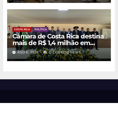
COSTA RICA
POLÍTICA
Câmara de Costa Rica destina
mais de R$ 1,4 milhão em
emendas para investimentos
AGO 6, 2026
O CORREIO NEWS
em diversas áreas