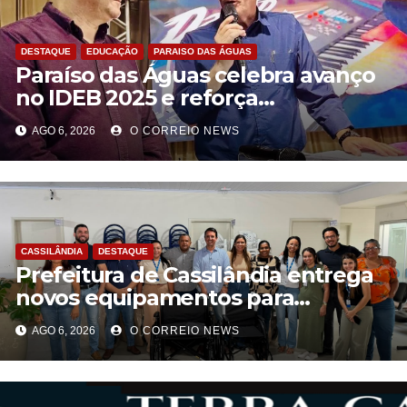
DESTAQUE
EDUCAÇÃO
PARAISO DAS ÁGUAS
Paraíso das Águas celebra avanço
no IDEB 2025 e reforça
compromisso com uma educação
AGO 6, 2026
O CORREIO NEWS
pública de qualidade
CASSILÂNDIA
DESTAQUE
Prefeitura de Cassilândia entrega
novos equipamentos para
fortalecer atendimento na rede
AGO 6, 2026
O CORREIO NEWS
municipal de saúde