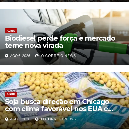
AGRO
Biodiesel perde força e mercado
teme nova virada
AGO 6, 2026
O CORREIO NEWS
AGRO
Soja busca direção em Chicago
com clima favorável nos EUA e
tensão geopolítica limitando novas
AGO 6, 2026
O CORREIO NEWS
baixas