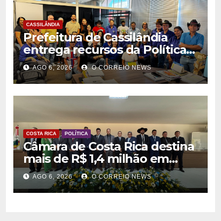
CASSILÂNDIA
Prefeitura de Cassilândia
entrega recursos da Política
Nacional Aldir Blanc a
AGO 6, 2026
O CORREIO NEWS
agentes culturais
COSTA RICA
POLÍTICA
Câmara de Costa Rica destina
mais de R$ 1,4 milhão em
emendas para investimentos
AGO 6, 2026
O CORREIO NEWS
em diversas áreas