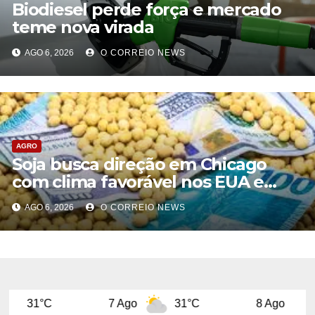
Biodiesel perde força e mercado
teme nova virada
AGO 6, 2026
O CORREIO NEWS
AGRO
Soja busca direção em Chicago
com clima favorável nos EUA e
tensão geopolítica limitando novas
AGO 6, 2026
O CORREIO NEWS
baixas
7 Ago
31°C
8 Ago
31°C