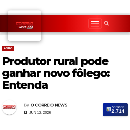
Skip
to
content
AGRO
Produtor rural pode
ganhar novo fôlego:
Entenda
By
O CORREIO NEWS
Acessos
2.714
JUN 12, 2026