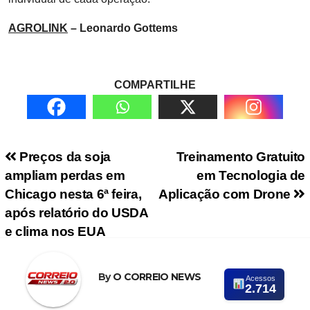
AGROLINK
– Leonardo Gottems
COMPARTILHE
Navegação de Post
Preços da soja
Treinamento Gratuito
ampliam perdas em
em Tecnologia de
Chicago nesta 6ª feira,
Aplicação com Drone
após relatório do USDA
e clima nos EUA
By
O CORREIO NEWS
Acessos
2.714