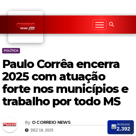
Skip
to
content
POLÍTICA
Paulo Corrêa encerra
2025 com atuação
forte nos municípios e
trabalho por todo MS
By
O CORREIO NEWS
Acessos
2.392
DEZ 18, 2025