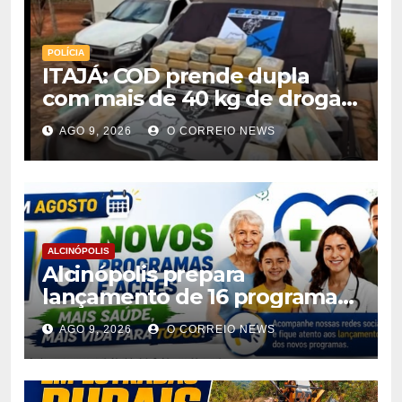
POLÍCIA
ITAJÁ: COD prende dupla
com mais de 40 kg de drogas
avaliadas em r$ 1 milhão
AGO 9, 2026
O CORREIO NEWS
ALCINÓPOLIS
Alcinópolis prepara
lançamento de 16 programas
de saúde para ampliar
AGO 9, 2026
O CORREIO NEWS
atendimento à população