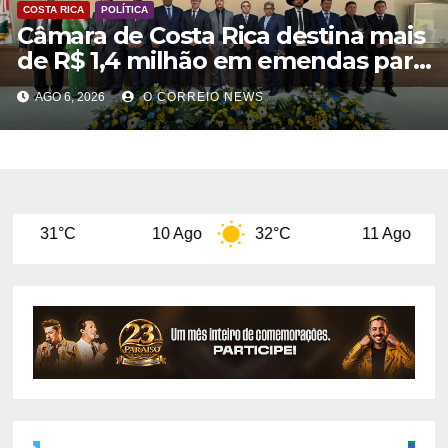
COSTA RICA
POLÍTICA
Câmara de Costa Rica destina mais
de R$ 1,4 milhão em emendas para
investimentos em diversas áreas
AGO 6, 2026
O CORREIO NEWS
10 Ago
32°C
11 Ago
29°C