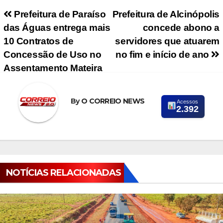
Navegação de Post
Prefeitura de Paraíso
Prefeitura de Alcinópolis
das Águas entrega mais
concede abono a
10 Contratos de
servidores que atuarem
Concessão de Uso no
no fim e início de ano
Assentamento Mateira
By
O CORREIO NEWS
Acessos
2.392
NOTÍCIAS RELACIONADAS