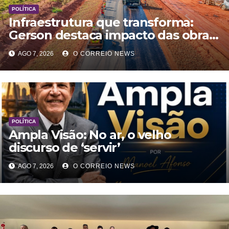
POLÍTICA
Infraestrutura que transforma:
Gerson destaca impacto das obras
rodoviárias no desenvolvimento e
AGO 7, 2026
O CORREIO NEWS
na qualidade de vida em MS
POLÍTICA
Ampla Visão: No ar, o velho
discurso de ‘servir’
AGO 7, 2026
O CORREIO NEWS