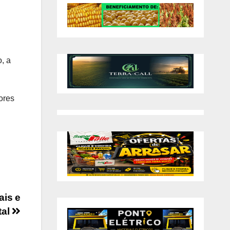
, a
ores
ais e
tal