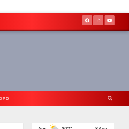
OPO
7 Ago
30°C
8 Ago
32°C