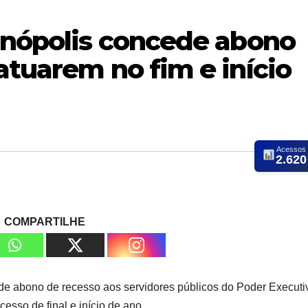
cinópolis concede abono
atuarem no fim e início
Acessos
2.620
COMPARTILHE
o de abono de recesso aos servidores públicos do Poder Executi
esso de final e início de ano.