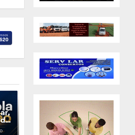
essos
.620
ar,
 de
O